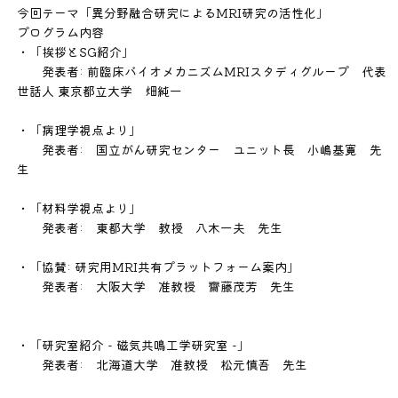
今回テーマ「異分野融合研究によるMRI研究の活性化」
プログラム内容
・「挨拶とSG紹介」
発表者: 前臨床バイオメカニズムMRIスタディグループ 代表
世話人 東京都立大学 畑純一
・「病理学視点より」
発表者: 国立がん研究センター ユニット長 小嶋基寛 先
生
・「材料学視点より」
発表者: 東都大学 教授 八木一夫 先生
・「協賛: 研究用MRI共有プラットフォーム案内」
発表者: 大阪大学 准教授 齋藤茂芳 先生
・「研究室紹介 - 磁気共鳴工学研究室 -」
発表者: 北海道大学 准教授 松元慎吾 先生